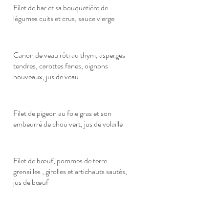
Filet de bar et sa bouquetière de
légumes cuits et crus, sauce vierge
Canon de veau rôti au thym, asperges
tendres, carottes fanes, oignons
nouveaux, jus de veau
Filet de pigeon au foie gras et son
embeurré de chou vert, jus de volaille
Filet de bœuf, pommes de terre
grenailles , girolles et artichauts sautés,
jus de bœuf