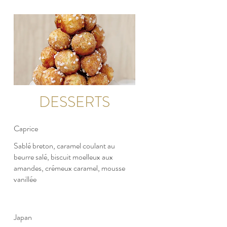
DESSERTS
Caprice
Sablé breton, caramel coulant au
beurre salé, biscuit moelleux aux
amandes, crémeux caramel, mousse
vanillée
Japan