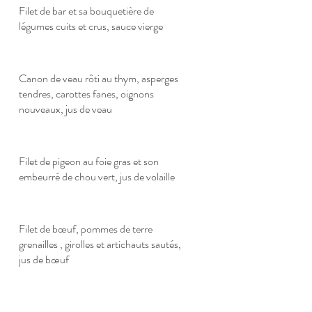
Filet de bar et sa bouquetière de
légumes cuits et crus, sauce vierge
Canon de veau rôti au thym, asperges
tendres, carottes fanes, oignons
nouveaux, jus de veau
Filet de pigeon au foie gras et son
embeurré de chou vert, jus de volaille
Filet de bœuf, pommes de terre
grenailles , girolles et artichauts sautés,
jus de bœuf