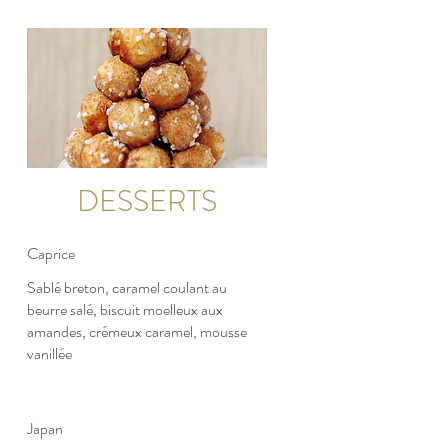
DESSERTS
Caprice
Sablé breton, caramel coulant au
beurre salé, biscuit moelleux aux
amandes, crémeux caramel, mousse
vanillée
Japan